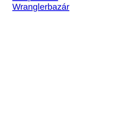
Wranglerbazár
JEEP WRANGLER club Slov
IČO: 42311381
DIČ: 2024068805
SK39 0200 0000 0032 2351 
. . . . . . . . . . . . . . . . . . . . . . . . 
club je financovaný súkromn
príspevok finančný či mate