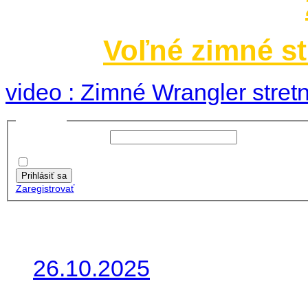
Voľné zimné st
video : Zimné Wrangler stretn
Prihlásiť sa
Používateľské meno:
Heslo:
Zapamätať moje údaje
Prihlásiť sa
Zaregistrovať
Posledné články
26.10.2025
Do galérie sme pridali foto