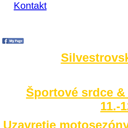
Kontakt
Foto 2014
Silvestrovs
no images were found
Športové srdce & 
11.-
Uzavretie motosezóny