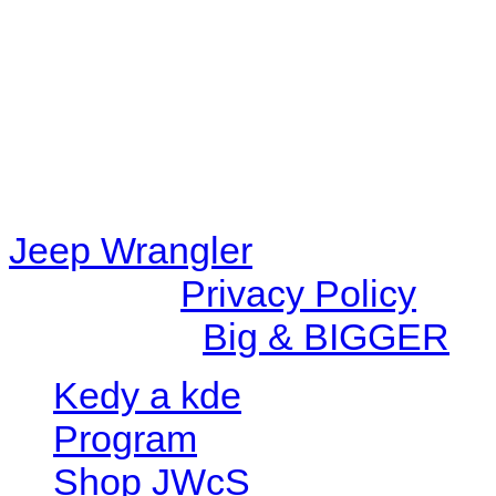
content/plugins/radio-station
/data/d/c/dc416e6a-22bc-48
67c9d008dd59/jeepwrangle
content/plugins/radio-
station/includes/widget_n
Jeep Wrangler
© 2026 |
Privacy Policy
Created by
Big & BIGGER
Kedy a kde
Program
Shop JWcS