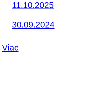
11.10.2025
Takto o týždeň vyrazia na 
30.09.2024
Dnes sme aktualizovali pod
Viac
Radio
No playlists available.
Warning
: filemtime(): stat f
48eb-becf-67c9d008dd59/jee