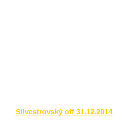
Silvestrovský off 31.12.2014