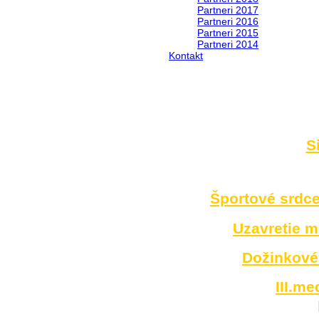
Partneri 2017
Partneri 2016
Partneri 2015
Partneri 2014
Kontakt
Foto 2014
S
no images were found
Športové srdce
Uzavretie 
Dožinkové 
III.m