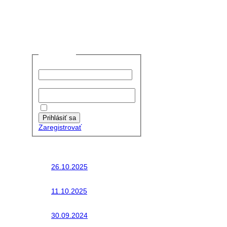
Prihlásiť sa
Používateľské meno:
Heslo:
Zapamätať moje údaje
Prihlásiť sa
Zaregistrovať
Posledné články
26.10.2025
Do galérie sme pridali
fotopribeh z nasej...
11.10.2025
Takto o týždeň vyrazia
na cesty naše...
30.09.2024
Dnes sme aktualizovali