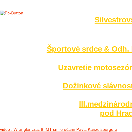
Silvestrov
no images were found
Športové srdce & Odh. l
Uzavretie motosezó
Dožinkové slávnost
III.medzinárod
pod Hrad
video : Wrangler zraz ft.IMT smile očami Pavla Kanzelsbergera