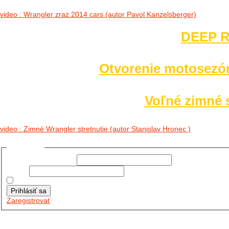
video : Wrangler zraz 2014 cars (autor Pavol Kanzelsberger)
DEEP R
Otvorenie motosezó
Voľné zimné s
video : Zimné Wrangler stretnutie (autor Stanislav Hronec )
Prihlásiť sa
Používateľské meno:
Heslo:
Zapamätať moje údaje
Prihlásiť sa
Zaregistrovať
Posledné články