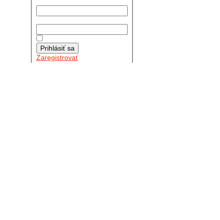
Používateľské meno:
Heslo:
Zapamätať moje údaje
Prihlásiť sa
Zaregistrovať
Posledné články
4
26.10.2025
DO GALÉRIE SME
PRIDALI FOTOPRIBEH Z
NASEJ...
11.10.2025
TAKTO O TÝŽDEŇ
VYRAZIA NA CESTY
NAŠE...
30.09.2024
DNES SME
AKTUALIZOVALI
PODUJATIA KTORÉ NÁS
ČAKAJÚ....
Viac