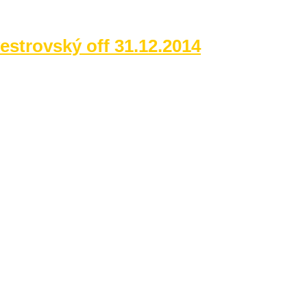
vestrovský off 31.12.2014
 Odh. liatinových sôch 11.-12.10.201
tosezóny na Route66SK 27.09.2014
lávnosti v Mútnom 23.-24.08.2014
zinárodný zraz Jeep Wrangler
d Hradom 1.-3.08 2014
mi Pavla Kanzelsbergera