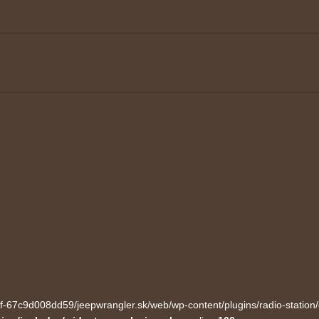
ecf-67c9d008dd59/jeepwrangler.sk/web/wp-content/plugins/radio-station