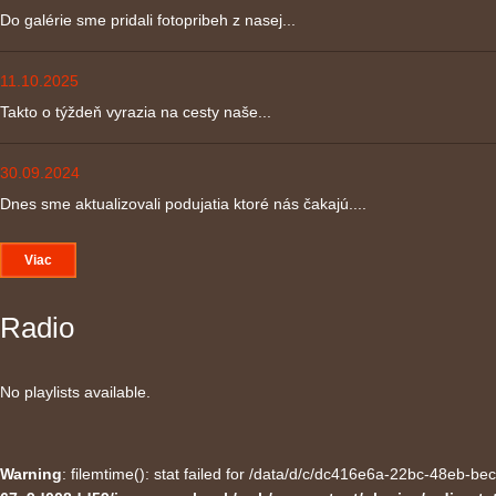
Do galérie sme pridali fotopribeh z nasej...
11.10.2025
Takto o týždeň vyrazia na cesty naše...
30.09.2024
Dnes sme aktualizovali podujatia ktoré nás čakajú....
Viac
Radio
No playlists available.
Warning
: filemtime(): stat failed for /data/d/c/dc416e6a-22bc-48eb-b