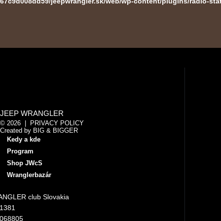
67c9d008dd59/jeepwrangler.sk/web/wp-content/plugins/radio-sta
JEEP WRANGLER
© 2026 |
PRIVACY POLICY
Created by
BIG & BIGGER
Kedy a kde
Program
Shop JWcS
Wranglerbazár
NGLER club Slovakia
11381
4068805