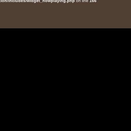
tion/includes/widget_nowplaying.php
on line
166