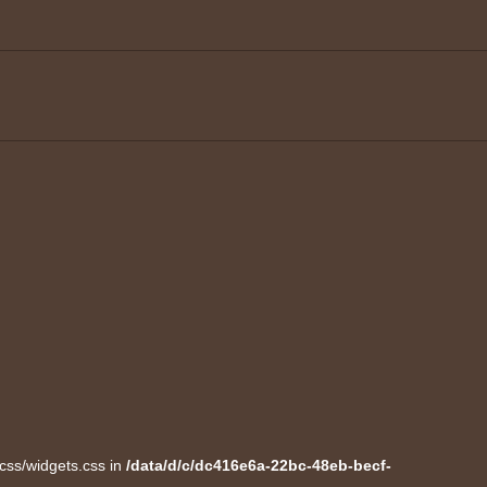
/css/widgets.css in
/data/d/c/dc416e6a-22bc-48eb-becf-