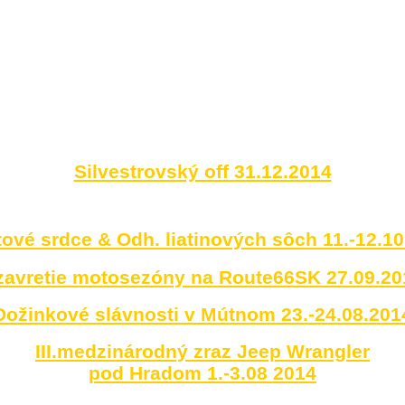
Silvestrovský off 31.12.2014
ové srdce & Odh. liatinových sôch 11.-12.1
zavretie motosezóny na Route66SK 27.09.20
Dožinkové slávnosti v Mútnom 23.-24.08.201
III.medzinárodný zraz Jeep Wrangler
pod Hradom 1.-3.08 2014