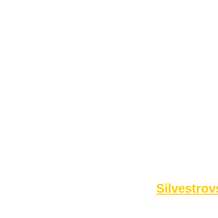
FOTO&VIDEO2012
AKTIVITY OD 2009
DETSKÉ OKO
PARTNERI
PARTNERI 2021
PARTNERI 2019
PARTNERI 2018
PARTNERI 2017
PARTNERI 2016
PARTNERI 2015
PARTNERI 2014
KONTAKT
Foto 2014
Silvestrov
no images were found