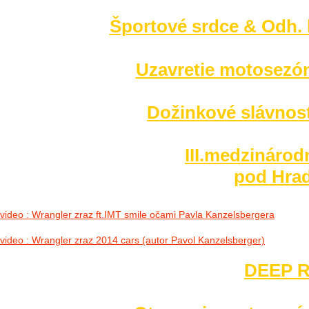
Športové srdce & Odh. l
Uzavretie motosezó
Dožinkové slávnost
III.medzinárod
pod Hrad
video : Wrangler zraz ft.IMT smile očami Pavla Kanzelsbergera
video : Wrangler zraz 2014 cars (autor Pavol Kanzelsberger)
DEEP R