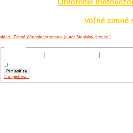
Otvorenie motosezó
Voľné zimné s
video : Zimné Wrangler stretnutie (autor Stanislav Hronec )
Prihlásiť sa
Používateľské meno:
Heslo:
Zapamätať moje údaje
Prihlásiť sa
Zaregistrovať
Posledné články
26.10.2025
DO GALÉRIE SME PRIDALI FOTOPRIBEH Z NASEJ...
11.10.2025
TAKTO O TÝŽDEŇ VYRAZIA NA CESTY NAŠE...
30.09.2024
DNES SME AKTUALIZOVALI PODUJATIA KTORÉ NÁS ČAKAJÚ....