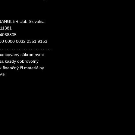
ANGLER club Slovakia
311381
24068805
00 0000 0032 2351 9153
. . . . . . . . . . . . . . . . . . . . . .
financovaný súkromnými
 za každý dobrovoľný
k finančný či materiálny
ME