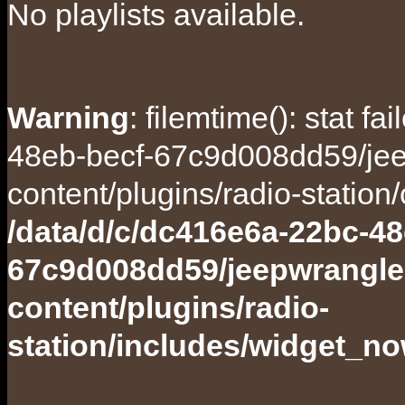
No playlists available.
Warning
: filemtime(): stat f
48eb-becf-67c9d008dd59/jee
content/plugins/radio-station
/data/d/c/dc416e6a-22bc-48
67c9d008dd59/jeepwrangle
content/plugins/radio-
station/includes/widget_n