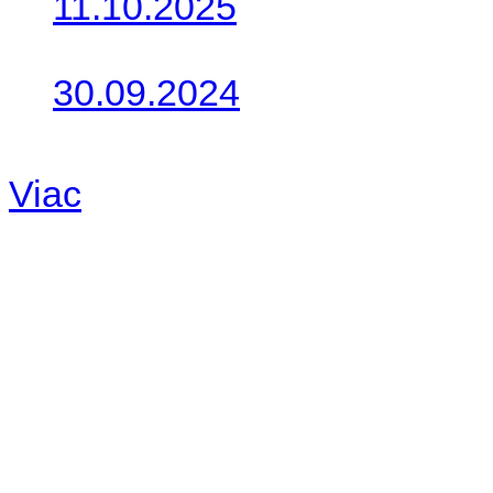
11.10.2025
Takto o týždeň vyrazia na 
30.09.2024
Dnes sme aktualizovali pod
Viac
Radio
No playlists available.
Warning
: filemtime(): stat f
48eb-becf-67c9d008dd59/jee