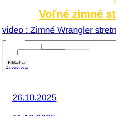
Voľné zimné st
video : Zimné Wrangler stretn
Prihlásiť sa
Používateľské meno:
Heslo:
Zapamätať moje údaje
Prihlásiť sa
Zaregistrovať
Posledné články
26.10.2025
Do galérie sme pridali foto