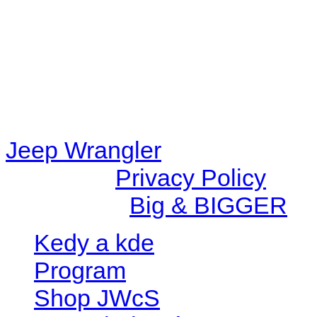
content/plugins/radio-station
/data/d/c/dc416e6a-22bc-48
67c9d008dd59/jeepwrangle
content/plugins/radio-
station/includes/widget_n
Jeep Wrangler
© 2026 |
Privacy Policy
Created by
Big & BIGGER
Kedy a kde
Program
Shop JWcS