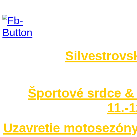
Foto 2014
Silvestrovs
no images were found
Športové srdce & 
11.-
Uzavretie motosezóny