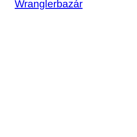
Wranglerbazár
JEEP WRANGLER club Slov
IČO: 42311381
DIČ: 2024068805
SK39 0200 0000 0032 2351 
. . . . . . . . . . . . . . . . . . . . . . . . 
club je financovaný súkromn
príspevok finančný či mate
Loading...