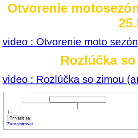
Otvorenie motosezó
25.
video : Otvorenie moto sezó
Rozlúčka so 
video : Rozlúčka so zimou (a
Prihlásiť sa
Používateľské meno:
Heslo:
Zapamätať moje údaje
Prihlásiť sa
Zaregistrovať