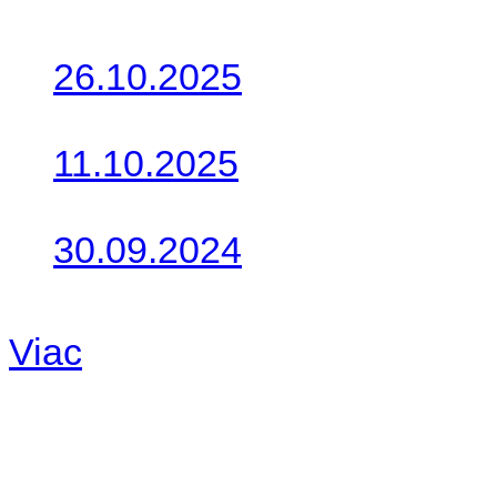
Posledné články
26.10.2025
Do galérie sme pridali foto
11.10.2025
Takto o týždeň vyrazia na 
30.09.2024
Dnes sme aktualizovali pod
Viac
Radio
No playlists available.