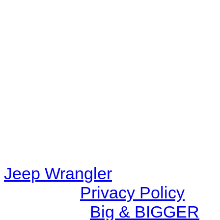
Warning
: filemtime(): stat f
48eb-becf-67c9d008dd59/jee
content/plugins/radio-station
/data/d/c/dc416e6a-22bc-48
67c9d008dd59/jeepwrangle
content/plugins/radio-
station/includes/widget_n
Jeep Wrangler
© 2026 |
Privacy Policy
Created by
Big & BIGGER