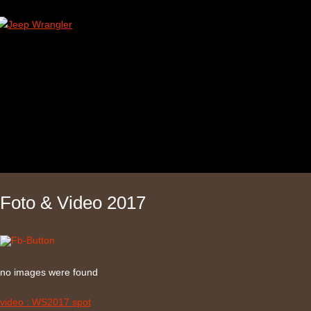
Foto & Video 2017
no images were found
video : WS2017 spot