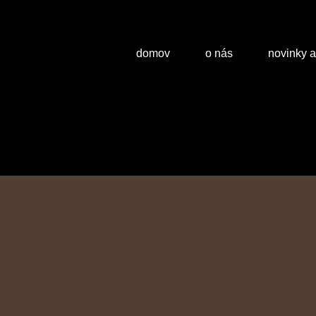
domov
o nás
novinky 