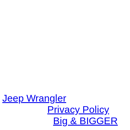
Warning
: filemtime(): stat f
48eb-becf-67c9d008dd59/jee
content/plugins/radio-station
/data/d/c/dc416e6a-22bc-48
67c9d008dd59/jeepwrangle
content/plugins/radio-
station/includes/widget_n
Jeep Wrangler
© 2026 |
Privacy Policy
Created by
Big & BIGGER