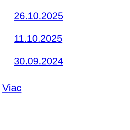
26.10.2025
Do galérie sme pridali foto
11.10.2025
Takto o týždeň vyrazia na 
30.09.2024
Dnes sme aktualizovali pod
Viac
Radio
No playlists available.