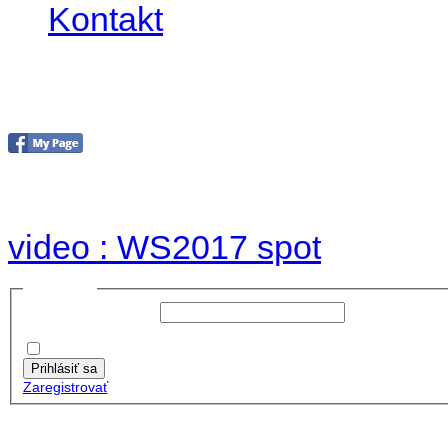
Kontakt
Foto & Video 2017
no images were found
video : WS2017 spot
Prihlásiť sa
Používateľské meno:
Heslo:
Zapamätať moje údaje
Prihlásiť sa
Zaregistrovať
Posledné články