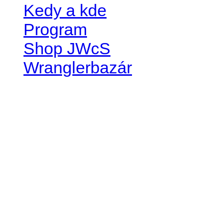
Kedy a kde
Program
Shop JWcS
Wranglerbazár
JEEP WRANGLER club Slov
IČO: 42311381
DIČ: 2024068805
SK39 0200 0000 0032 2351 
. . . . . . . . . . . . . . . . . . . . . . . . 
club je financovaný súkromn