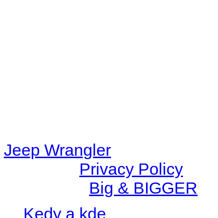
Warning
: filemtime(): stat f
48eb-becf-67c9d008dd59/jee
content/plugins/radio-station
/data/d/c/dc416e6a-22bc-48
67c9d008dd59/jeepwrangle
content/plugins/radio-
station/includes/widget_n
Jeep Wrangler
© 2026 |
Privacy Policy
Created by
Big & BIGGER
Kedy a kde