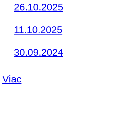
26.10.2025
Do galérie sme pridali foto
11.10.2025
Takto o týždeň vyrazia na 
30.09.2024
Dnes sme aktualizovali pod
Viac
Radio
No playlists available.