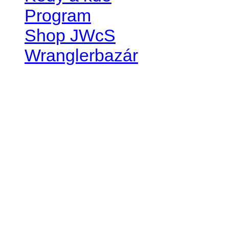
Program
Shop JWcS
Wranglerbazár
JEEP WRANGLER club Slov
IČO: 42311381
DIČ: 2024068805
SK39 0200 0000 0032 2351 
. . . . . . . . . . . . . . . . . . . . . . . . 
club je financovaný súkromn
príspevok finančný či mate