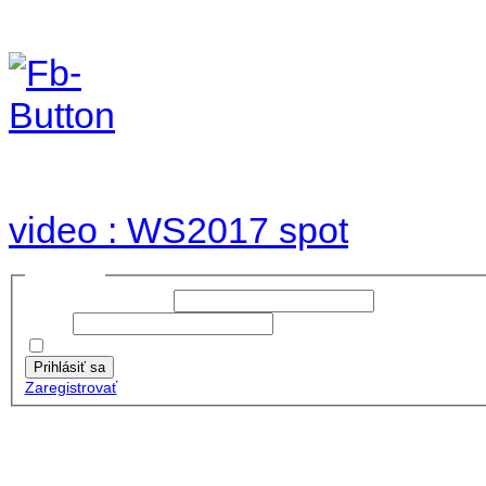
Foto & Video 2017
no images were found
video : WS2017 spot
Prihlásiť sa
Používateľské meno:
Heslo:
Zapamätať moje údaje
Prihlásiť sa
Zaregistrovať
Posledné články