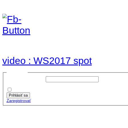
Foto & Video 2017
no images were found
video : WS2017 spot
Prihlásiť sa
Používateľské meno:
Heslo:
Zapamätať moje údaje
Prihlásiť sa
Zaregistrovať
Posledné články