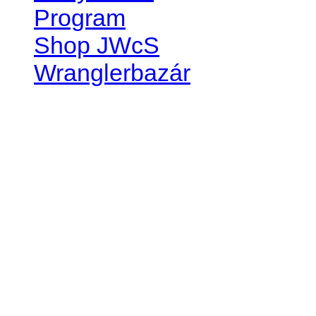
Program
Shop JWcS
Wranglerbazár
JEEP WRANGLER club Slov
IČO: 42311381
DIČ: 2024068805
SK39 0200 0000 0032 2351 
. . . . . . . . . . . . . . . . . . . . . . . . 
club je financovaný súkromn
príspevok finančný či mate