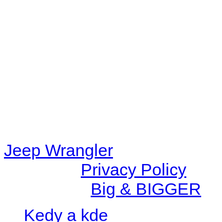
Warning
: filemtime(): stat f
48eb-becf-67c9d008dd59/jee
content/plugins/radio-station
/data/d/c/dc416e6a-22bc-48
67c9d008dd59/jeepwrangle
content/plugins/radio-
station/includes/widget_n
Jeep Wrangler
© 2026 |
Privacy Policy
Created by
Big & BIGGER
Kedy a kde