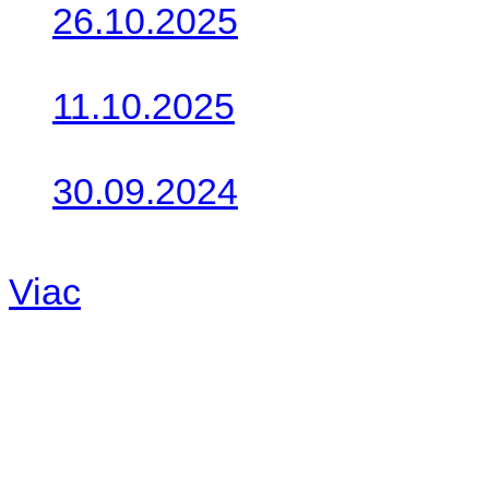
26.10.2025
Do galérie sme pridali foto
11.10.2025
Takto o týždeň vyrazia na 
30.09.2024
Dnes sme aktualizovali pod
Viac
Radio
No playlists available.