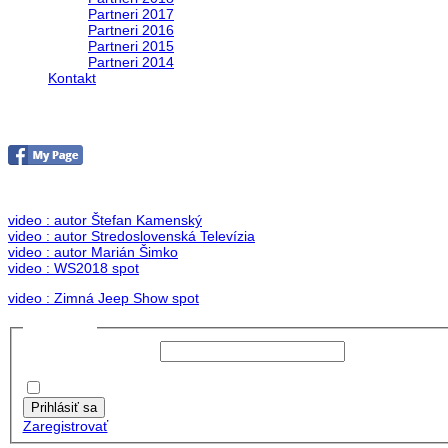
Partneri 2017
Partneri 2016
Partneri 2015
Partneri 2014
Kontakt
Foto & Video 2018
no images were found
video : autor Štefan Kamenský
video : autor Stredoslovenská Televízia
video : autor Marián Šimko
video : WS2018 spot
video : Zimná Jeep Show spot
Prihlásiť sa
Používateľské meno:
Heslo:
Zapamätať moje údaje
Prihlásiť sa
Zaregistrovať