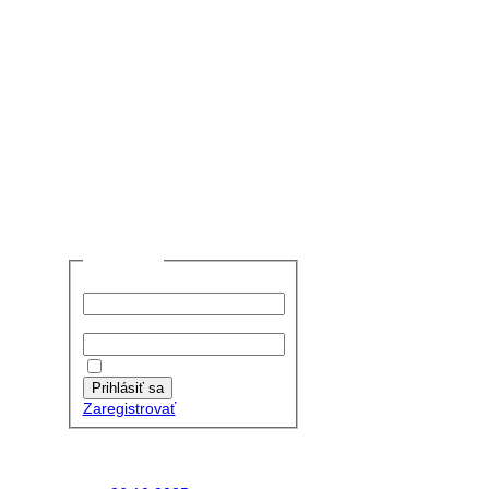
Prihlásiť sa
Používateľské meno:
Heslo:
Zapamätať moje údaje
Prihlásiť sa
Zaregistrovať
Posledné články