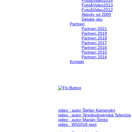
Foto&Video2014
Foto&Video2013
Foto&Video2012
Aktivity od 2009
Detské oko
Partneri
Partneri 2021
Partneri 2019
Partneri 2018
Partneri 2017
Partneri 2016
Partneri 2015
Partneri 2014
Kontakt
Foto & Video 2018
no images were found
video : autor Štefan Kamenský
video : autor Stredoslovenská Televízia
video : autor Marián Šimko
video : WS2018 spot