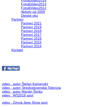
Foto&Video2014
Foto&Video2013
Foto&Video2012
Aktivity od 2009
Detské oko
Partneri
Partneri 2021
Partneri 2019
Partneri 2018
Partneri 2017
Partneri 2016
Partneri 2015
Partneri 2014
Kontakt
Foto & Video 2018
no images were found
video : autor Štefan Kamenský
video : autor Stredoslovenská Televízia
video : autor Marián Šimko
video : WS2018 spot
video : Zimná Jeep Show spot