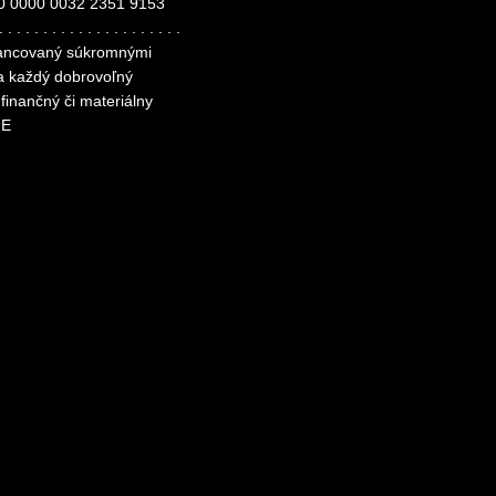
0 0000 0032 2351 9153
. . . . . . . . . . . . . . . . . . . . .
inancovaný súkromnými
za každý dobrovoľný
finančný či materiálny
ME