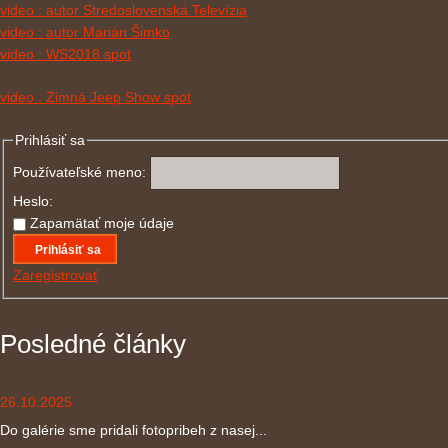
video : autor Stredoslovenská Televízia
video : autor Marián Šimko
video : WS2018 spot
video : Zimná Jeep Show spot
Prihlásiť sa
Používateľské meno:
Heslo:
Zapamätať moje údaje
Prihlásiť sa
Zaregistrovať
Posledné články
26.10.2025
Do galérie sme pridali fotopribeh z nasej...