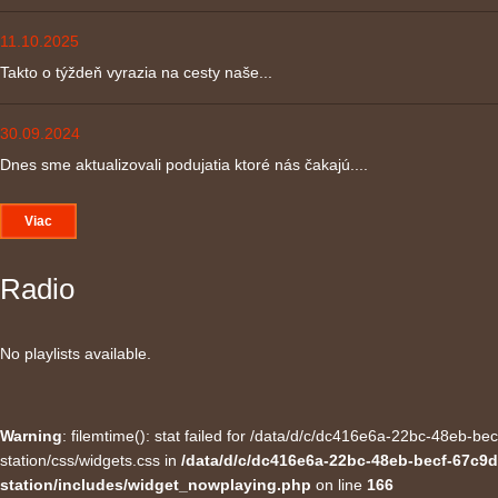
11.10.2025
Takto o týždeň vyrazia na cesty naše...
30.09.2024
Dnes sme aktualizovali podujatia ktoré nás čakajú....
Viac
Radio
No playlists available.
Warning
: filemtime(): stat failed for /data/d/c/dc416e6a-22bc-48eb-
station/css/widgets.css in
/data/d/c/dc416e6a-22bc-48eb-becf-67c9d
station/includes/widget_nowplaying.php
on line
166