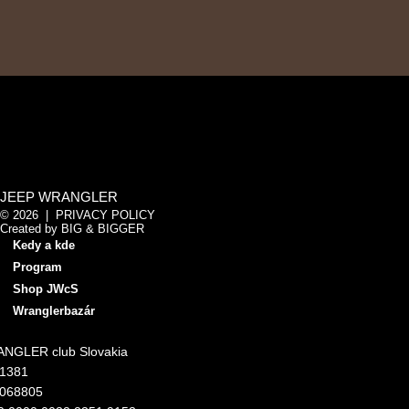
JEEP WRANGLER
© 2026 |
PRIVACY POLICY
Created by
BIG & BIGGER
Kedy a kde
Program
Shop JWcS
Wranglerbazár
NGLER club Slovakia
11381
4068805