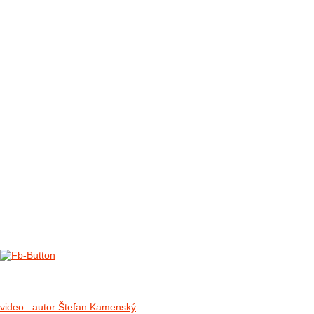
FOTO&VIDEO2012
AKTIVITY OD 2009
DETSKÉ OKO
PARTNERI
PARTNERI 2021
PARTNERI 2019
PARTNERI 2018
PARTNERI 2017
PARTNERI 2016
PARTNERI 2015
PARTNERI 2014
KONTAKT
Foto & Video 2018
no images were found
video : autor Štefan Kamenský