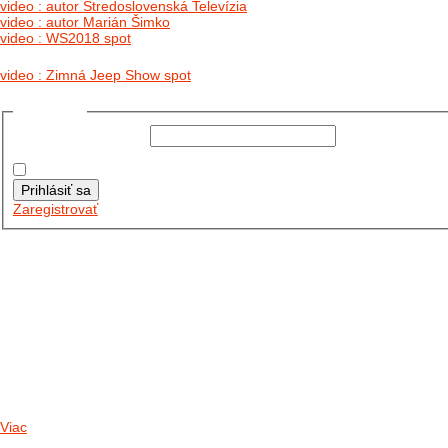
video : autor Stredoslovenská Televízia
video : autor Marián Šimko
video : WS2018 spot
video : Zimná Jeep Show spot
Prihlásiť sa
Používateľské meno:
Heslo:
Zapamätať moje údaje
Prihlásiť sa
Zaregistrovať
Posledné články
26.10.2025
DO GALÉRIE SME PRIDALI FOTOPRIBEH Z NASEJ...
11.10.2025
TAKTO O TÝŽDEŇ VYRAZIA NA CESTY NAŠE...
30.09.2024
DNES SME AKTUALIZOVALI PODUJATIA KTORÉ NÁS ČAKAJÚ....
Viac