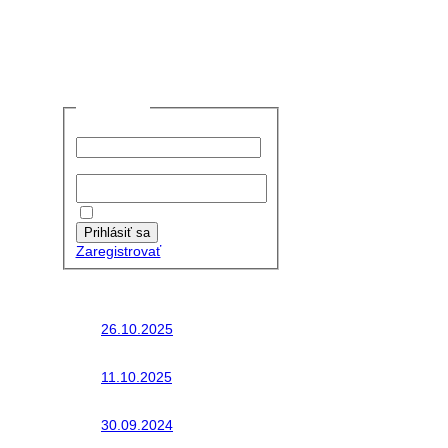
Prihlásiť sa
Používateľské meno:
Heslo:
Zapamätať moje údaje
Prihlásiť sa
Zaregistrovať
Posledné články
26.10.2025
Do galérie sme pridali
fotopribeh z nasej...
11.10.2025
Takto o týždeň vyrazia
na cesty naše...
30.09.2024
Dnes sme aktualizovali