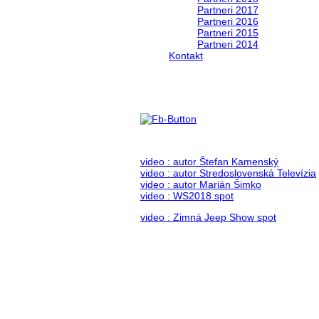
Partneri 2017
Partneri 2016
Partneri 2015
Partneri 2014
Kontakt
Foto & Video 2018
no images were found
video : autor Štefan Kamenský
video : autor Stredoslovenská Televízia
video : autor Marián Šimko
video : WS2018 spot
video : Zimná Jeep Show spot