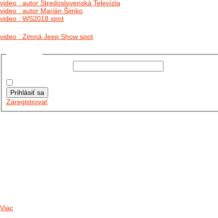
video : autor Stredoslovenská Televízia
video : autor Marián Šimko
video : WS2018 spot
video : Zimná Jeep Show spot
Prihlásiť sa
Používateľské meno:
Heslo:
Zapamätať moje údaje
Prihlásiť sa
Zaregistrovať
Posledné články
26.10.2025
DO GALÉRIE SME PRIDALI FOTOPRIBEH Z NASEJ...
11.10.2025
TAKTO O TÝŽDEŇ VYRAZIA NA CESTY NAŠE...
30.09.2024
DNES SME AKTUALIZOVALI PODUJATIA KTORÉ NÁS ČAKAJÚ....
Viac