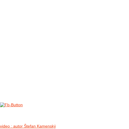
FOTO&VIDEO2012
AKTIVITY OD 2009
DETSKÉ OKO
PARTNERI
PARTNERI 2021
PARTNERI 2019
PARTNERI 2018
PARTNERI 2017
PARTNERI 2016
PARTNERI 2015
PARTNERI 2014
KONTAKT
Foto & Video 2018
no images were found
video : autor Štefan Kamenský