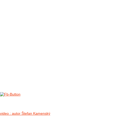
FOTO&VIDEO2012
AKTIVITY OD 2009
DETSKÉ OKO
PARTNERI
PARTNERI 2021
PARTNERI 2019
PARTNERI 2018
PARTNERI 2017
PARTNERI 2016
PARTNERI 2015
PARTNERI 2014
KONTAKT
Foto & Video 2018
no images were found
video : autor Štefan Kamenský