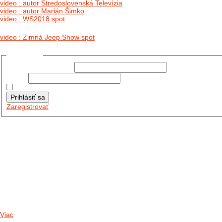
video : autor Stredoslovenská Televízia
video : autor Marián Šimko
video : WS2018 spot
video : Zimná Jeep Show spot
Prihlásiť sa
Používateľské meno:
Heslo:
Zapamätať moje údaje
Prihlásiť sa
Zaregistrovať
Posledné články
26.10.2025
DO GALÉRIE SME PRIDALI FOTOPRIBEH Z NASEJ...
11.10.2025
TAKTO O TÝŽDEŇ VYRAZIA NA CESTY NAŠE...
30.09.2024
DNES SME AKTUALIZOVALI PODUJATIA KTORÉ NÁS ČAKAJÚ....
Viac