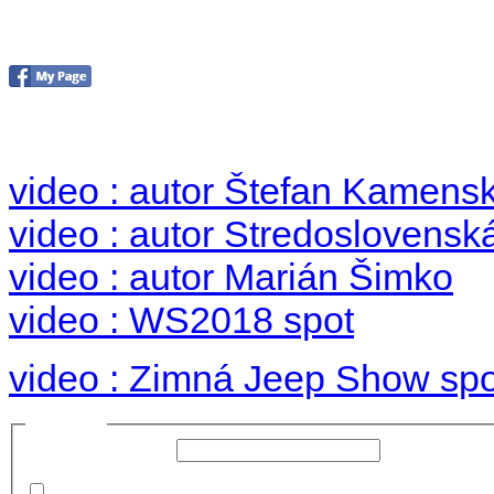
Foto & Video 2018
no images were found
video : autor Štefan Kamens
video : autor Stredoslovenská
video : autor Marián Šimko
video : WS2018 spot
video : Zimná Jeep Show spo
Prihlásiť sa
Používateľské meno:
Heslo:
Zapamätať moje údaje