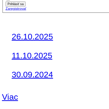
Prihlásiť sa
Zaregistrovať
Posledné články
26.10.2025
Do galérie sme pridali foto
11.10.2025
Takto o týždeň vyrazia na 
30.09.2024
Dnes sme aktualizovali pod
Viac