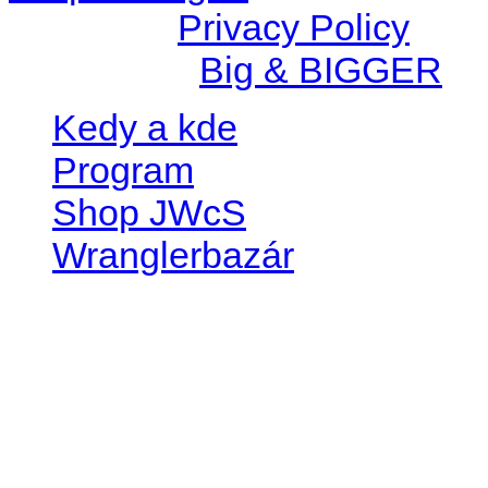
© 2026 |
Privacy Policy
Created by
Big & BIGGER
Kedy a kde
Program
Shop JWcS
Wranglerbazár
JEEP WRANGLER club Slov
IČO: 42311381
DIČ: 2024068805