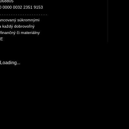
4068805
0 0000 0032 2351 9153
. . . . . . . . . . . . . . . . . . . . .
inancovaný súkromnými
za každý dobrovoľný
finančný či materiálny
ME
Loading...