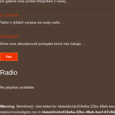
Do galérie sme pridali fotopribeh z nasej...
11.10.2025
Takto o týždeň vyrazia na cesty naše...
30.09.2024
Dnes sme aktualizovali podujatia ktoré nás čakajú....
Viac
Radio
No playlists available.
Warning
: filemtime(): stat failed for /data/d/c/dc416e6a-22bc-48eb-
station/css/widgets.css in
/data/d/c/dc416e6a-22bc-48eb-becf-67c9d