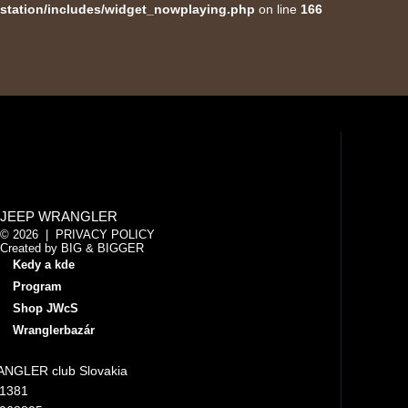
station/includes/widget_nowplaying.php
on line
166
JEEP WRANGLER
© 2026 |
PRIVACY POLICY
Created by
BIG & BIGGER
Kedy a kde
Program
Shop JWcS
Wranglerbazár
NGLER club Slovakia
11381