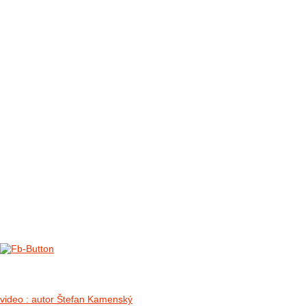
FOTO&VIDEO2012
AKTIVITY OD 2009
DETSKÉ OKO
PARTNERI
PARTNERI 2021
PARTNERI 2019
PARTNERI 2018
PARTNERI 2017
PARTNERI 2016
PARTNERI 2015
PARTNERI 2014
KONTAKT
Foto & Video 2018
no images were found
video : autor Štefan Kamenský