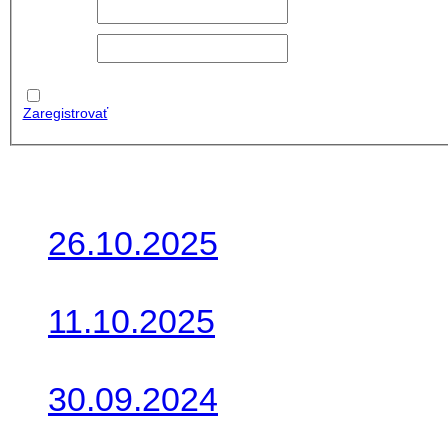
meno:
Heslo:
Zapamätať
moje údaje
Zaregistrovať
Posledné články
26.10.2025
Do galérie sme pridali foto
11.10.2025
Takto o týždeň vyrazia na 
30.09.2024
Dnes sme aktualizovali pod