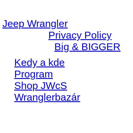
station/includes/widget_n
Jeep Wrangler
© 2026 |
Privacy Policy
Created by
Big & BIGGER
Kedy a kde
Program
Shop JWcS
Wranglerbazár
JEEP WRANGLER club Slov