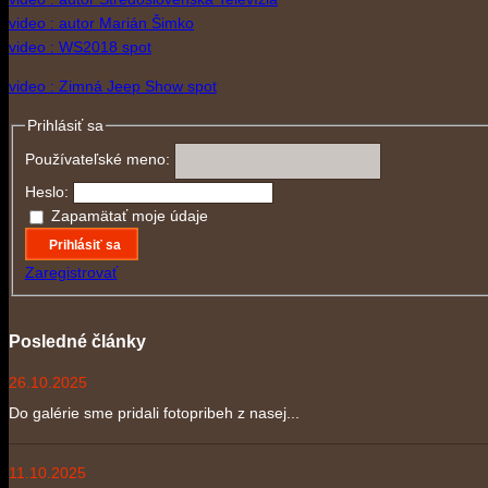
video : autor Marián Šimko
video : WS2018 spot
video : Zimná Jeep Show spot
Prihlásiť sa
Používateľské meno:
Heslo:
Zapamätať moje údaje
Prihlásiť sa
Zaregistrovať
Posledné články
26.10.2025
Do galérie sme pridali fotopribeh z nasej...
11.10.2025