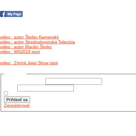
no images were found
video : autor Štefan Kamenský
video : autor Stredoslovenská Televízia
video : autor Marián Šimko
video : WS2018 spot
video : Zimná Jeep Show spot
Prihlásiť sa
Používateľské meno:
Heslo:
Zapamätať moje údaje
Prihlásiť sa
Zaregistrovať
Posledné články
26.10.2025