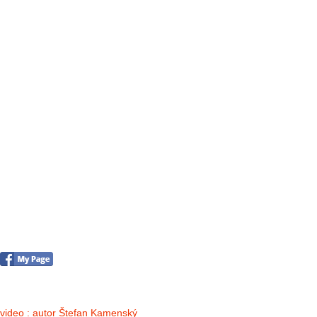
FOTO&VIDEO2012
AKTIVITY OD 2009
DETSKÉ OKO
PARTNERI
PARTNERI 2021
PARTNERI 2019
PARTNERI 2018
PARTNERI 2017
PARTNERI 2016
PARTNERI 2015
PARTNERI 2014
KONTAKT
Foto & Video 2018
no images were found
video : autor Štefan Kamenský