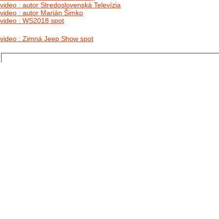
video : autor Stredoslovenská Televízia
video : autor Marián Šimko
video : WS2018 spot
video : Zimná Jeep Show spot
Používateľské
meno:
Heslo:
Zapamätať
moje údaje
Zaregistrovať
Posledné články
26.10.2025
DO GALÉRIE SME PRIDALI FOTOPRIBEH Z NASEJ...
11.10.2025
TAKTO O TÝŽDEŇ VYRAZIA NA CESTY NAŠE...
30.09.2024