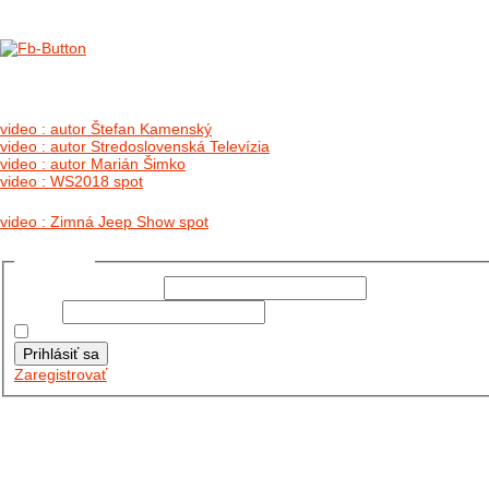
no images were found
video : autor Štefan Kamenský
video : autor Stredoslovenská Televízia
video : autor Marián Šimko
video : WS2018 spot
video : Zimná Jeep Show spot
Prihlásiť sa
Používateľské meno:
Heslo:
Zapamätať moje údaje
Prihlásiť sa
Zaregistrovať
Posledné články
26.10.2025