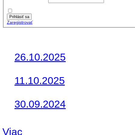
Heslo:
Zapamätať moje údaje
Prihlásiť sa
Zaregistrovať
Posledné články
26.10.2025
Do galérie sme pridali foto
11.10.2025
Takto o týždeň vyrazia na 
30.09.2024
Dnes sme aktualizovali pod
Viac