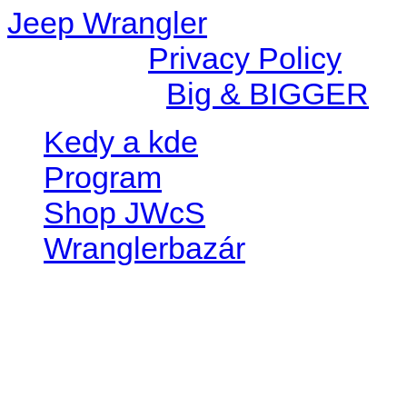
Jeep Wrangler
© 2026 |
Privacy Policy
Created by
Big & BIGGER
Kedy a kde
Program
Shop JWcS
Wranglerbazár
JEEP WRANGLER club Slov
IČO: 42311381