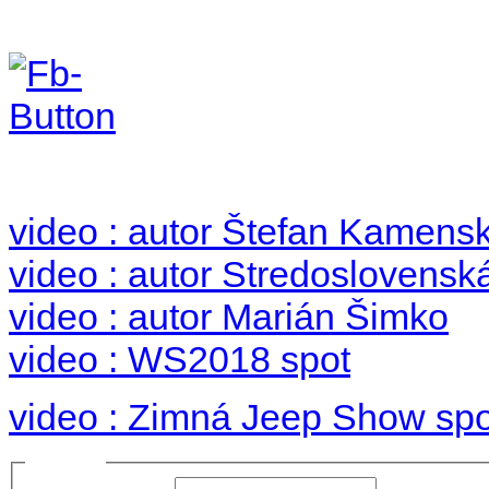
Foto & Video 2018
no images were found
video : autor Štefan Kamens
video : autor Stredoslovenská
video : autor Marián Šimko
video : WS2018 spot
video : Zimná Jeep Show spo
Prihlásiť sa
Používateľské meno: