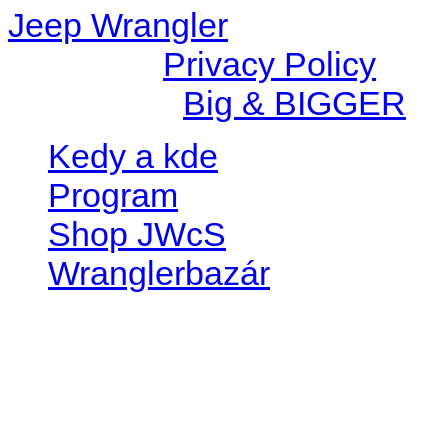
Jeep Wrangler
© 2026 |
Privacy Policy
Created by
Big & BIGGER
Kedy a kde
Program
Shop JWcS
Wranglerbazár
JEEP WRANGLER club Slov
IČO: 42311381