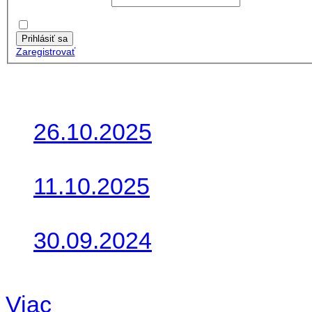
Heslo:
Zapamätať moje údaje
Prihlásiť sa
Zaregistrovať
Posledné články
26.10.2025
Do galérie sme pridali foto
11.10.2025
Takto o týždeň vyrazia na 
30.09.2024
Dnes sme aktualizovali pod
Viac