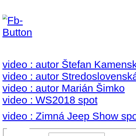
Foto & Video 2018
no images were found
video : autor Štefan Kamens
video : autor Stredoslovenská
video : autor Marián Šimko
video : WS2018 spot
video : Zimná Jeep Show spo
Prihlásiť sa
Používateľské meno: