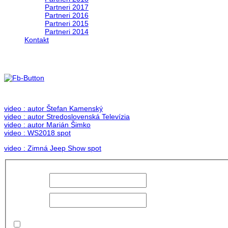
Partneri 2017
Partneri 2016
Partneri 2015
Partneri 2014
Kontakt
Foto & Video 2018
no images were found
video : autor Štefan Kamenský
video : autor Stredoslovenská Televízia
video : autor Marián Šimko
video : WS2018 spot
video : Zimná Jeep Show spot
Používateľské
meno:
Heslo:
Zapamätať
moje údaje