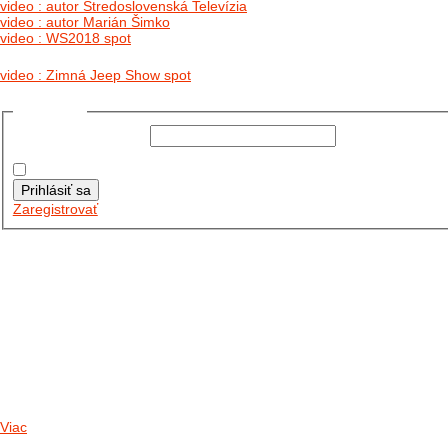
video : autor Stredoslovenská Televízia
video : autor Marián Šimko
video : WS2018 spot
video : Zimná Jeep Show spot
Prihlásiť sa
Používateľské meno:
Heslo:
Zapamätať moje údaje
Prihlásiť sa
Zaregistrovať
Posledné články
26.10.2025
DO GALÉRIE SME PRIDALI FOTOPRIBEH Z NASEJ...
11.10.2025
TAKTO O TÝŽDEŇ VYRAZIA NA CESTY NAŠE...
30.09.2024
DNES SME AKTUALIZOVALI PODUJATIA KTORÉ NÁS ČAKAJÚ....
Viac