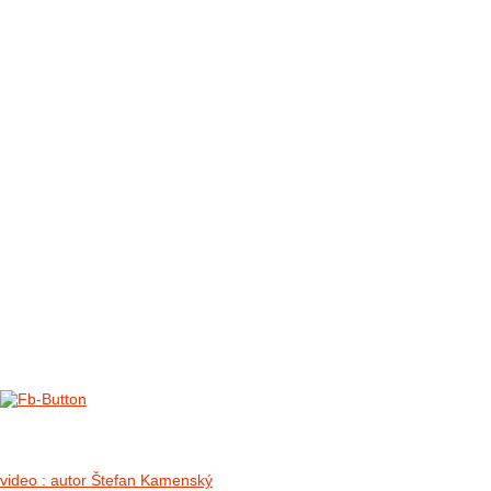
FOTO&VIDEO2012
AKTIVITY OD 2009
DETSKÉ OKO
PARTNERI
PARTNERI 2021
PARTNERI 2019
PARTNERI 2018
PARTNERI 2017
PARTNERI 2016
PARTNERI 2015
PARTNERI 2014
KONTAKT
Foto & Video 2018
no images were found
video : autor Štefan Kamenský