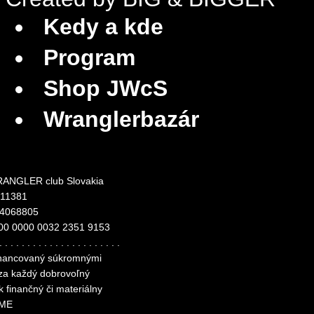
Kedy a kde
Program
Shop JWcS
Wranglerbazár
ANGLER club Slovakia
311381
24068805
00 0000 0032 2351 9153
. . . . . . . . . . . . . . . . . . . . . .
financovaný súkromnými
 za každý dobrovoľný
k finančný či materiálny
ME