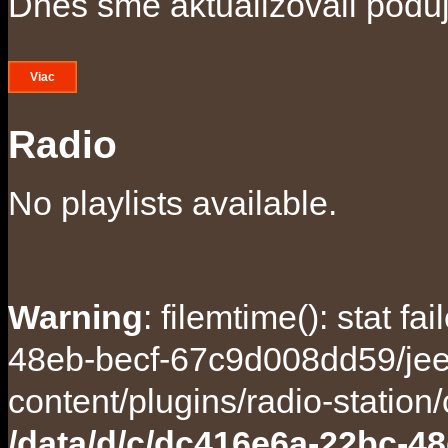
Dnes sme aktualizovali poduja
Viac
Radio
No playlists available.
Warning
: filemtime(): stat f
48eb-becf-67c9d008dd59/jee
content/plugins/radio-station
/data/d/c/dc416e6a-22bc-48