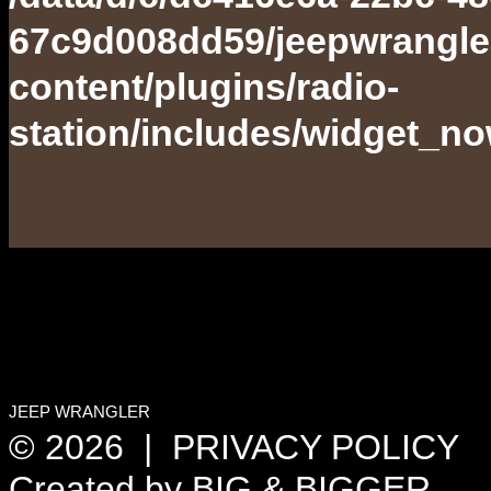
67c9d008dd59/jeepwrangle
content/plugins/radio-
station/includes/widget_n
JEEP WRANGLER
© 2026 |
PRIVACY POLICY
Created by
BIG & BIGGER