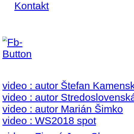
Kontakt
Foto & Video 2018
no images were found
video : autor Štefan Kamens
video : autor Stredoslovenská
video : autor Marián Šimko
video : WS2018 spot