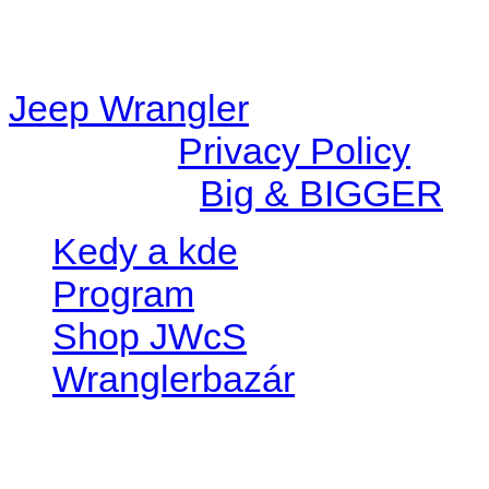
content/plugins/radio-
station/includes/widget_n
Jeep Wrangler
© 2026 |
Privacy Policy
Created by
Big & BIGGER
Kedy a kde
Program
Shop JWcS
Wranglerbazár