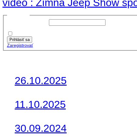
video : Zimná Jeep Show spo
Prihlásiť sa
Používateľské meno:
Heslo:
Zapamätať moje údaje
Prihlásiť sa
Zaregistrovať
Posledné články
26.10.2025
Do galérie sme pridali foto
11.10.2025
Takto o týždeň vyrazia na 
30.09.2024