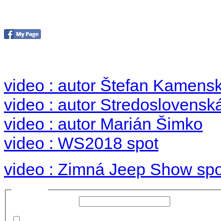
Foto & Video 2018
no images were found
video : autor Štefan Kamens
video : autor Stredoslovenská
video : autor Marián Šimko
video : WS2018 spot
video : Zimná Jeep Show spo
Prihlásiť sa
Používateľské meno:
Heslo:
Zapamätať moje údaje