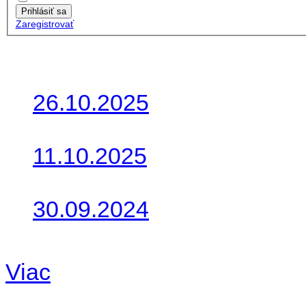
Prihlásiť sa
Zaregistrovať
Posledné články
26.10.2025
Do galérie sme pridali foto
11.10.2025
Takto o týždeň vyrazia na 
30.09.2024
Dnes sme aktualizovali pod
Viac