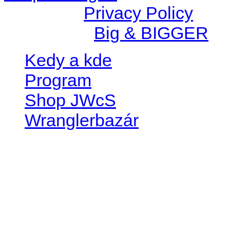
© 2026 |
Privacy Policy
Created by
Big & BIGGER
Kedy a kde
Program
Shop JWcS
Wranglerbazár
JEEP WRANGLER club Slov
IČO: 42311381
DIČ: 2024068805