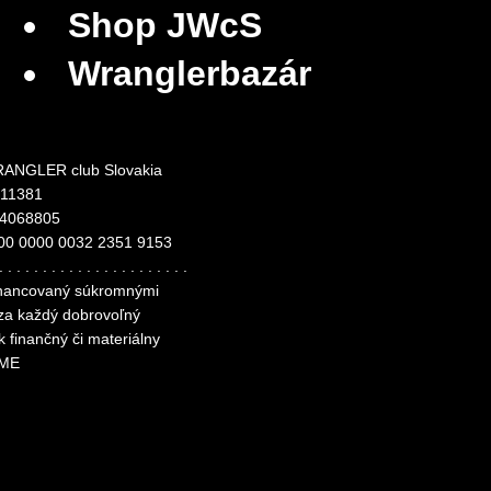
Shop JWcS
Wranglerbazár
ANGLER club Slovakia
311381
24068805
00 0000 0032 2351 9153
. . . . . . . . . . . . . . . . . . . . . .
financovaný súkromnými
 za každý dobrovoľný
k finančný či materiálny
ME