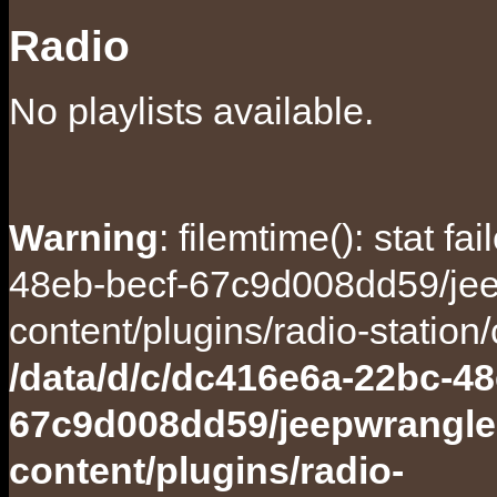
Radio
No playlists available.
Warning
: filemtime(): stat f
48eb-becf-67c9d008dd59/jee
content/plugins/radio-station
/data/d/c/dc416e6a-22bc-48
67c9d008dd59/jeepwrangle
content/plugins/radio-