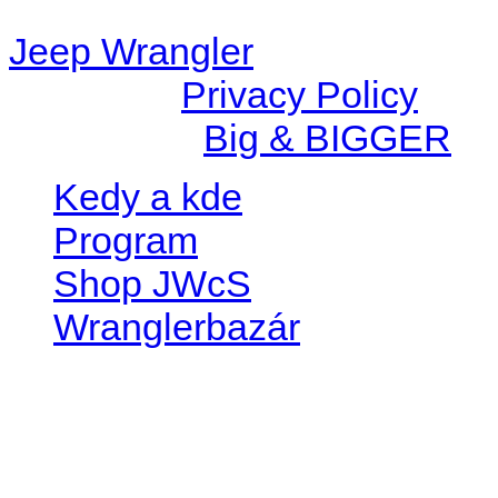
Jeep Wrangler
© 2026 |
Privacy Policy
Created by
Big & BIGGER
Kedy a kde
Program
Shop JWcS
Wranglerbazár
JEEP WRANGLER club Slov
IČO: 42311381