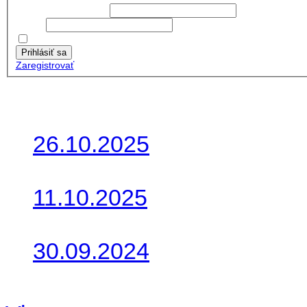
Používateľské meno:
Heslo:
Zapamätať moje údaje
Prihlásiť sa
Zaregistrovať
Posledné články
26.10.2025
Do galérie sme pridali foto
11.10.2025
Takto o týždeň vyrazia na 
30.09.2024
Dnes sme aktualizovali pod