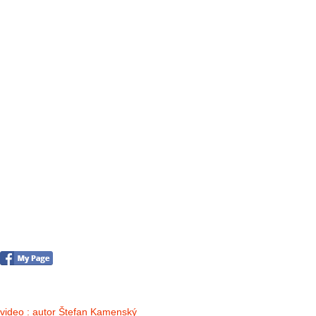
FOTO&VIDEO2012
AKTIVITY OD 2009
DETSKÉ OKO
PARTNERI
PARTNERI 2021
PARTNERI 2019
PARTNERI 2018
PARTNERI 2017
PARTNERI 2016
PARTNERI 2015
PARTNERI 2014
KONTAKT
Foto & Video 2018
no images were found
video : autor Štefan Kamenský