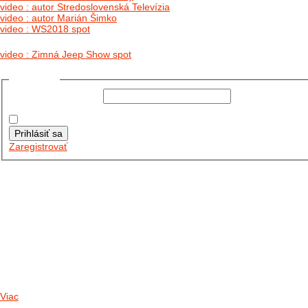
video : autor Stredoslovenská Televízia
video : autor Marián Šimko
video : WS2018 spot
video : Zimná Jeep Show spot
Prihlásiť sa
Používateľské meno:
Heslo:
Zapamätať moje údaje
Prihlásiť sa
Zaregistrovať
Posledné články
26.10.2025
DO GALÉRIE SME PRIDALI FOTOPRIBEH Z NASEJ...
11.10.2025
TAKTO O TÝŽDEŇ VYRAZIA NA CESTY NAŠE...
30.09.2024
DNES SME AKTUALIZOVALI PODUJATIA KTORÉ NÁS ČAKAJÚ....
Viac