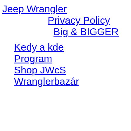
Jeep Wrangler
© 2026 |
Privacy Policy
Created by
Big & BIGGER
Kedy a kde
Program
Shop JWcS
Wranglerbazár
JEEP WRANGLER club Slov
IČO: 42311381