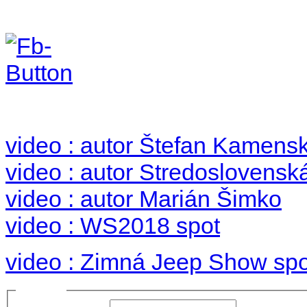
Foto & Video 2018
no images were found
video : autor Štefan Kamens
video : autor Stredoslovenská
video : autor Marián Šimko
video : WS2018 spot
video : Zimná Jeep Show spo
Prihlásiť sa
Používateľské meno: