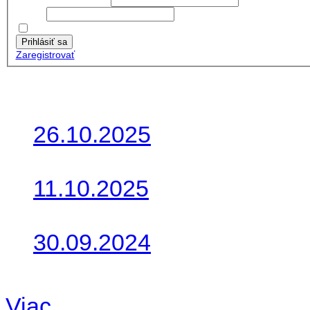
Heslo:
Zapamätať moje údaje
Prihlásiť sa
Zaregistrovať
Posledné články
26.10.2025
Do galérie sme pridali foto
11.10.2025
Takto o týždeň vyrazia na 
30.09.2024
Dnes sme aktualizovali pod
Viac