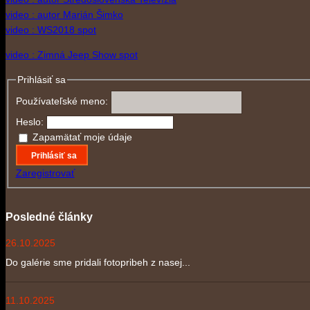
video : autor Marián Šimko
video : WS2018 spot
video : Zimná Jeep Show spot
Prihlásiť sa
Používateľské meno:
Heslo:
Zapamätať moje údaje
Prihlásiť sa
Zaregistrovať
Posledné články
26.10.2025
Do galérie sme pridali fotopribeh z nasej...
11.10.2025