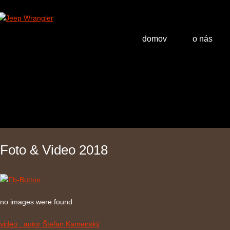
domov
o nás
Foto & Video 2018
no images were found
video : autor Štefan Kamenský