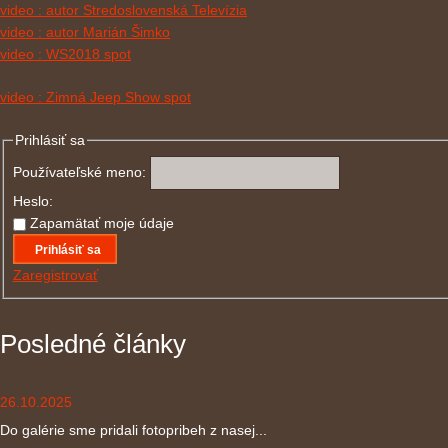
video : autor Stredoslovenská Televízia
video : autor Marián Šimko
video : WS2018 spot
video : Zimná Jeep Show spot
Prihlásiť sa
Používateľské meno:
Heslo:
Zapamätať moje údaje
Prihlásiť sa
Zaregistrovať
Posledné články
26.10.2025
Do galérie sme pridali fotopribeh z nasej...