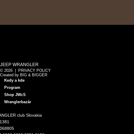
JEEP WRANGLER
© 2026 |
PRIVACY POLICY
Created by
BIG & BIGGER
Kedy a kde
Program
Shop JWcS
Wranglerbazár
NGLER club Slovakia
11381
4068805