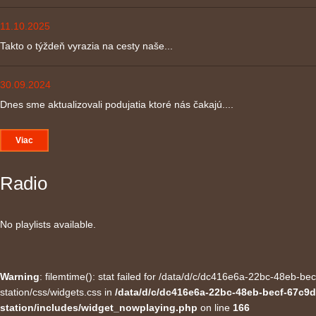
11.10.2025
Takto o týždeň vyrazia na cesty naše...
30.09.2024
Dnes sme aktualizovali podujatia ktoré nás čakajú....
Viac
Radio
No playlists available.
Warning
: filemtime(): stat failed for /data/d/c/dc416e6a-22bc-48eb-
station/css/widgets.css in
/data/d/c/dc416e6a-22bc-48eb-becf-67c9d
station/includes/widget_nowplaying.php
on line
166