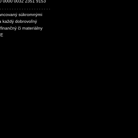
0 0000 0032 2351 9153
. . . . . . . . . . . . . . . . . . . . .
inancovaný súkromnými
za každý dobrovoľný
finančný či materiálny
ME