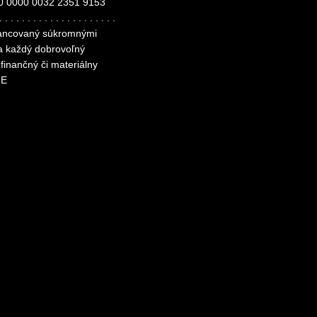
0 0000 0032 2351 9153
. . . . . . . . . . . . . . . . . . . . .
inancovaný súkromnými
za každý dobrovoľný
finančný či materiálny
ME