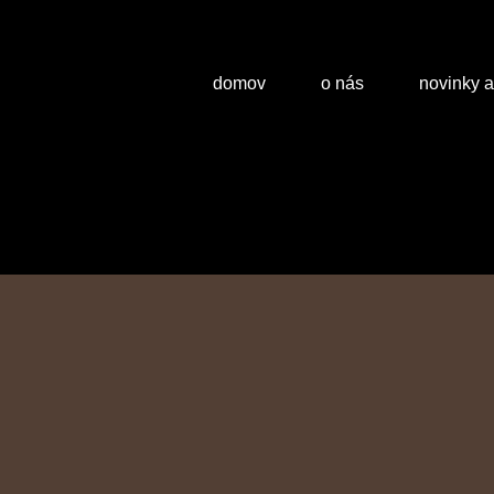
domov
o nás
novinky 