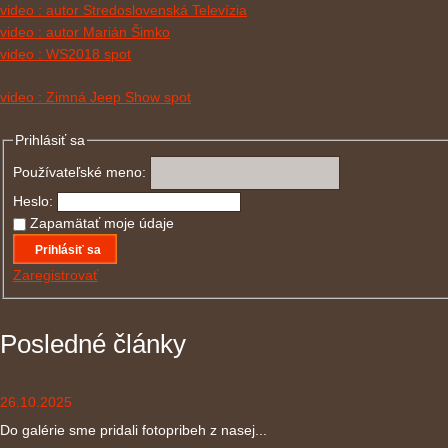
video : autor Stredoslovenská Televízia
video : autor Marián Šimko
video : WS2018 spot
video : Zimná Jeep Show spot
Prihlásiť sa
Používateľské meno:
Heslo:
Zapamätať moje údaje
Prihlásiť sa
Zaregistrovať
Posledné články
26.10.2025
Do galérie sme pridali fotopribeh z nasej...