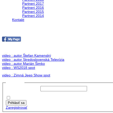
Partneri 2017
Partneri 2016
Partneri 2015
Partneri 2014
Kontakt
Foto & Video 2018
no images were found
video : autor Štefan Kamenský
video : autor Stredoslovenská Televízia
video : autor Marián Šimko
video : WS2018 spot
video : Zimná Jeep Show spot
Prihlásiť sa
Používateľské meno:
Heslo:
Zapamätať moje údaje
Prihlásiť sa
Zaregistrovať