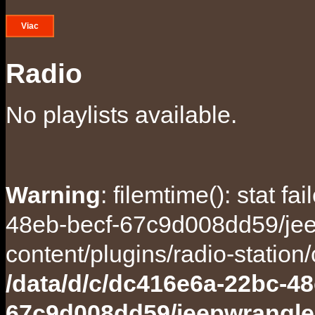
Viac
Radio
No playlists available.
Warning
: filemtime(): stat f
48eb-becf-67c9d008dd59/jee
content/plugins/radio-station
/data/d/c/dc416e6a-22bc-48
67c9d008dd59/jeepwrangle