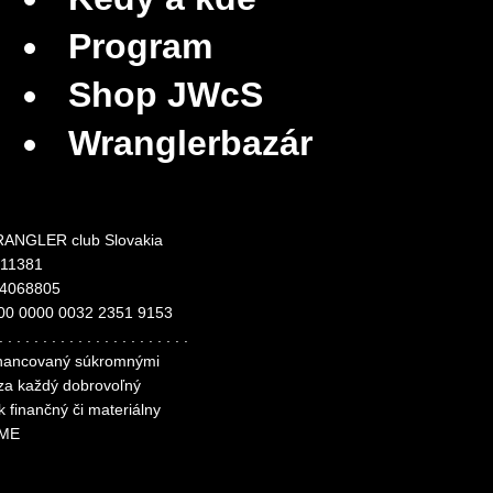
Program
Shop JWcS
Wranglerbazár
ANGLER club Slovakia
311381
24068805
00 0000 0032 2351 9153
. . . . . . . . . . . . . . . . . . . . . .
financovaný súkromnými
 za každý dobrovoľný
k finančný či materiálny
ME