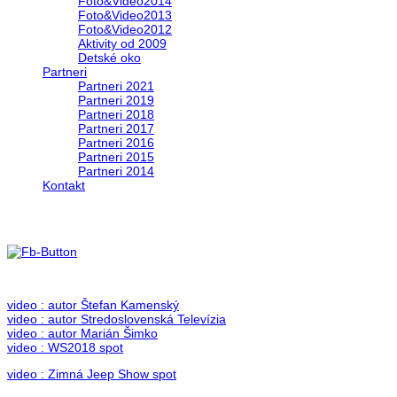
Foto&Video2014
Foto&Video2013
Foto&Video2012
Aktivity od 2009
Detské oko
Partneri
Partneri 2021
Partneri 2019
Partneri 2018
Partneri 2017
Partneri 2016
Partneri 2015
Partneri 2014
Kontakt
Foto & Video 2018
no images were found
video : autor Štefan Kamenský
video : autor Stredoslovenská Televízia
video : autor Marián Šimko
video : WS2018 spot
video : Zimná Jeep Show spot