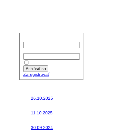
Prihlásiť sa
Používateľské meno:
Heslo:
Zapamätať moje údaje
Prihlásiť sa
Zaregistrovať
Posledné články
26.10.2025
Do galérie sme pridali
fotopribeh z nasej...
11.10.2025
Takto o týždeň vyrazia
na cesty naše...
30.09.2024
Dnes sme aktualizovali