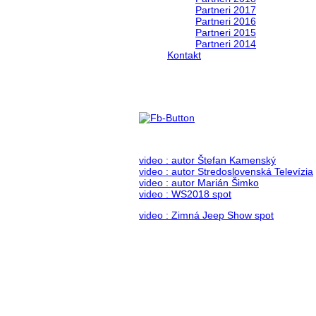
Partneri 2017
Partneri 2016
Partneri 2015
Partneri 2014
Kontakt
Foto & Video 2018
no images were found
video : autor Štefan Kamenský
video : autor Stredoslovenská Televízia
video : autor Marián Šimko
video : WS2018 spot
video : Zimná Jeep Show spot